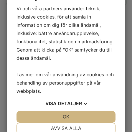
Vi och våra partners använder teknik,
inklusive cookies, för att samla in
information om dig för olika ändamål,
inklusive: bättre användarupplevelse,
funktionalitet, statistik och marknadsföring.
Genom att klicka på "OK" samtycker du till
dessa ändamål.
Läs mer om vår användning av cookies och
behandling av personuppgifter på vår
webbplats.
Adress
VISA
DETALJER
Söderköpings Ryttarsällskap
Liljerumsvägen
JA
NEJ
OK
JA
NEJ
614 33 Söderköping
NÖDVÄNDIG
INSTÄLLNINGAR
AVVISA ALLA