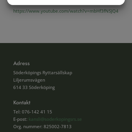
https://www.youtube.com/watch?v=mbHf3fNSJQ4
MARKETING
STATISTIK
Adress
Söderköpings Ryttarsällskap
Liljerumsvägen
614 33 Söderköping
Kontakt
Tel: 076-142 41 15
E-post:
kansli@soderkopingsrs.se
Org. nummer: 825002-7813