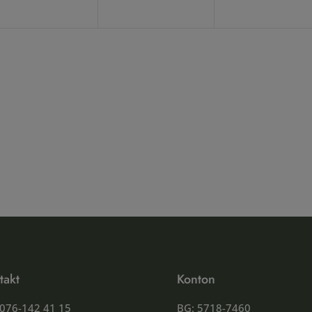
takt
Konton
 076-142 41 15
BG: 5718-7460