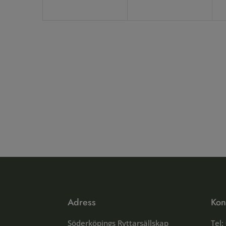
Adress
Kon
Söderköpings Ryttarsällskap
Tel: