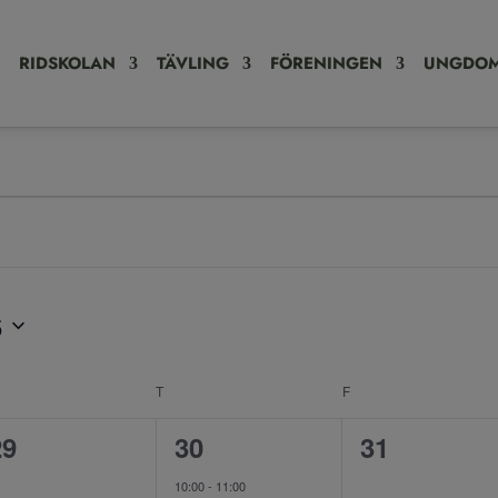
RIDSKOLAN
TÄVLING
FÖRENINGEN
UNGDOM
6
SDAG
T
TORSDAG
F
FREDAG
0
1
0
29
30
31
evenemang,
evenemang,
evenemang
10:00
-
11:00