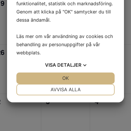
0
0
0
19
20
21
funktionalitet, statistik och marknadsföring.
evenemang,
evenemang,
evenemang
Genom att klicka på "OK" samtycker du till
dessa ändamål.
Läs mer om vår användning av cookies och
behandling av personuppgifter på vår
0
0
0
26
27
28
webbplats.
evenemang,
evenemang,
evenemang
VISA
DETALJER
JA
NEJ
OK
JA
NEJ
NÖDVÄNDIG
INSTÄLLNINGAR
AVVISA ALLA
0
0
0
JA
NEJ
JA
NEJ
2
3
4
MARKNADSFÖRING
STATISTIK
evenemang,
evenemang,
evenemang