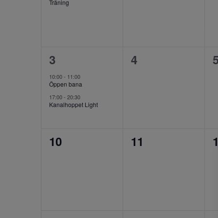
Träning
2
0
3
4
evenemang,
evenemang,
10:00
-
11:00
Öppen bana
17:00
-
20:30
Kanalhoppet Light
0
0
10
11
evenemang,
evenemang,