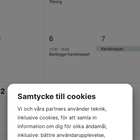
Träning
0
1
1
5
6
7
evenemang,
evenemang,
evenemang
Kanalhoppet
17:30
-
19:00
Banbygge Kanalhoppet
0
0
0
12
13
14
Samtycke till cookies
evenemang,
evenemang,
evenemang
Vi och våra partners använder teknik,
inklusive cookies, för att samla in
information om dig för olika ändamål,
inklusive: bättre användarupplevelse,