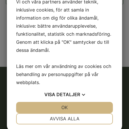
Vi och våra partners använder teknik,
inklusive cookies, för att samla in
information om dig för olika ändamål,
inklusive: bättre användarupplevelse,
funktionalitet, statistik och marknadsföring.
Genom att klicka på "OK" samtycker du till
dessa ändamål.
Läs mer om vår användning av cookies och
behandling av personuppgifter på vår
webbplats.
Adress
VISA
DETALJER
Söderköpings Ryttarsällskap
Liljerumsvägen
JA
NEJ
OK
JA
NEJ
614 33 Söderköping
NÖDVÄNDIG
INSTÄLLNINGAR
AVVISA ALLA
Kontakt
JA
NEJ
JA
NEJ