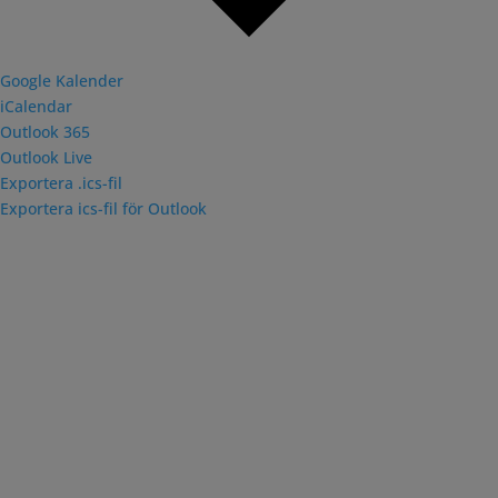
Google Kalender
iCalendar
Outlook 365
Outlook Live
Exportera .ics-fil
Exportera ics-fil för Outlook
Adress
Söderköpings Ryttarsällskap
Liljerumsvägen
614 33 Söderköping
Kontakt
Tel: 076-142 41 15