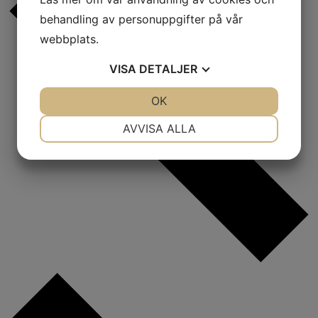
behandling av personuppgifter på vår
webbplats.
VISA
DETALJER
JA
NEJ
OK
JA
NEJ
NÖDVÄNDIG
INSTÄLLNINGAR
AVVISA ALLA
JA
NEJ
JA
NEJ
MARKNADSFÖRING
STATISTIK