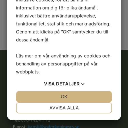
alla som vill välkomna att delta, och givetvis som
information om dig för olika ändamål,
åskådare på övriga.
inklusive: bättre användarupplevelse,
TEORIVECKA v15 2025
funktionalitet, statistik och marknadsföring.
Genom att klicka på "OK" samtycker du till
dessa ändamål.
Läs mer om vår användning av cookies och
behandling av personuppgifter på vår
webbplats.
Adress
Söderköpings Ryttarsällskap
VISA
DETALJER
Liljerumsvägen
JA
NEJ
OK
JA
NEJ
614 33 Söderköping
NÖDVÄNDIG
INSTÄLLNINGAR
AVVISA ALLA
Kontakt
JA
NEJ
JA
NEJ
Tel: 076-142 41 15
MARKNADSFÖRING
STATISTIK
E-post:
kansli@soderkopingsrs.se