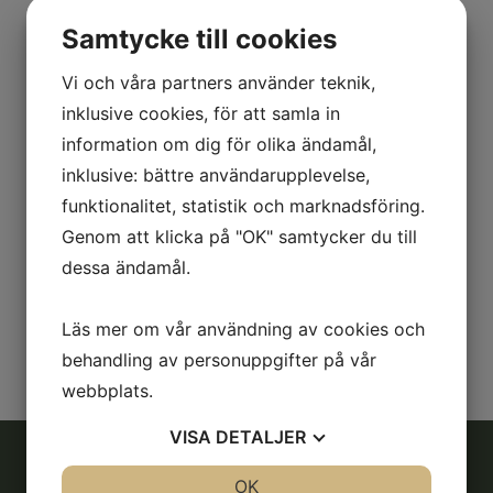
Samtycke till cookies
Ingen föranmälan krävs.
Hjälm finns att låna. Kom i rejäla skor och
Vi och våra partners använder teknik,
långbyxor.
inklusive cookies, för att samla in
information om dig för olika ändamål,
SRS café kommer att hålla öppet så passa på att
stanna för en fika efteråt.
inklusive: bättre användarupplevelse,
funktionalitet, statistik och marknadsföring.
Det finns även möjlighet att klappa och gosa med
Genom att klicka på "OK" samtycker du till
våra söta kaniner Sigge och Ludde!
dessa ändamål.
Vi ses i ridhuset.
Varmt välkomna!
😊
Läs mer om vår användning av cookies och
behandling av personuppgifter på vår
webbplats.
VISA
DETALJER
JA
NEJ
OK
JA
NEJ