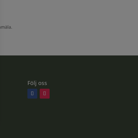
nmäla.
Följ oss