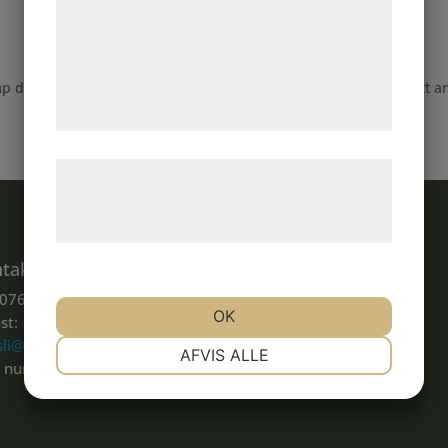
analysepartnere, som kan kombinere dem
med data, du tidligere har givet dem eller
de har indsamlet gennem din brug af deres
mp den 16/2 under fliken tävling pay n jump. Varmt välkomna att a
tjenester. Ved at klikke på 'OK' giver du
samtykke til disse formål.
Læs mere om vores brug af cookies og
behandling af persondata på vores
hjemmeside.
takt
Konton
 076-142 41 15
BG: 5718-7460
OK
st:
Swish: 123 680 43 97
sli@soderkopingsrs.se
NØDVENDIGE
PRÆFERENCER
AFVIS ALLE
. nummer: 825002-7813
MARKETING
STATISTIK