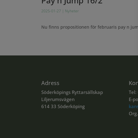
Pay n Jump 16/2
2025-01-27
|
Nyheter
Nu finns propositionen för februaris pay n ju
Adress
Kon
Söderköpings Ryttarsällskap
Tel:
Liljerumsvägen
E-po
614 33 Söderköping
kan
Org