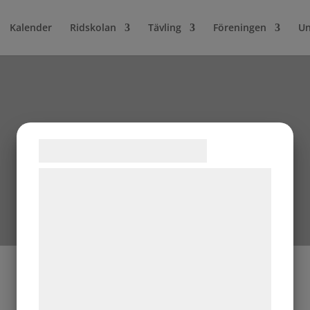
Kalender
Ridskolan
Tävling
Föreningen
Un
Samtykke til cookies
Vi og vores samarbejdspartnere bruger
teknologier, herunder cookies, til at
indsamle oplysninger om dig til forskellige
formål, herunder: Tilpasning af annoncering,
bedre brugeroplevelse, funktionalitet,
statistik og marketing. Disse oplysninger
kan blive delt med annoncerings- og