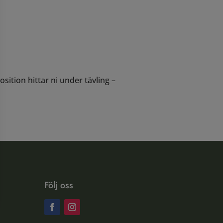
ition hittar ni under tävling –
Följ oss