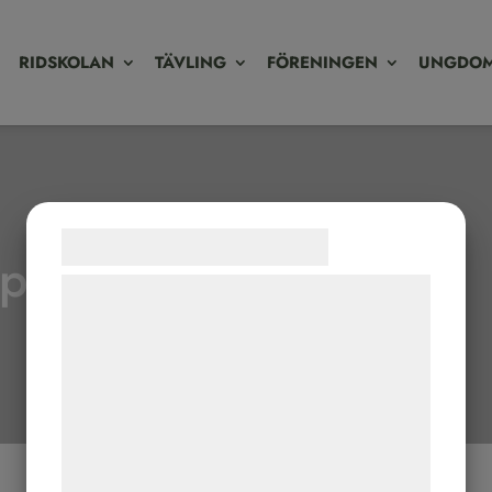
RIDSKOLAN
TÄVLING
FÖRENINGEN
UNGDOM
Samtykke til cookies
p i hoppning
Vi og vores samarbejdspartnere bruger
teknologier, herunder cookies, til at
indsamle oplysninger om dig til forskellige
formål, herunder: Tilpasning af annoncering,
bedre brugeroplevelse, funktionalitet,
statistik og marketing. Disse oplysninger
kan blive delt med annoncerings- og