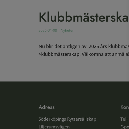
Klubbmästerska
2026-01-08
|
Nyheter
Nu blir det äntligen av. 2025 års klubbmä
>klubbmästerskap. Välkomna att anmäla
Adress
Kon
Söderköpings Ryttarsällskap
Tel:
Liljerumsvägen
E-po