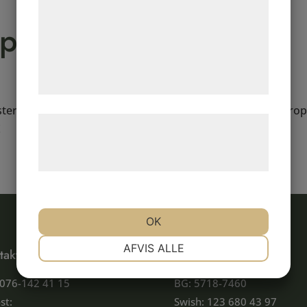
analysepartnere, som kan kombinere dem
p i hoppning
med data, du tidligere har givet dem eller
de har indsamlet gennem din brug af deres
tjenester. Ved at klikke på 'OK' giver du
samtykke til disse formål.
sterskap i hoppning går av stapeln söndagen 1/2 2026. Propos
Læs mere om vores brug af cookies og
!
behandling af persondata på vores
hjemmeside.
OK
NØDVENDIGE
PRÆFERENCER
AFVIS ALLE
takt
Konton
 076-142 41 15
BG: 5718-7460
MARKETING
STATISTIK
st:
Swish: 123 680 43 97