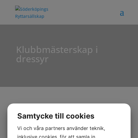
Klubbmästerskap i
dressyr
Klubbmästerskap i dressyr
Samtycke till cookies
2026-01-12
|
Nyheter
Vi och våra partners använder teknik,
inklusive cookies, för att samla in