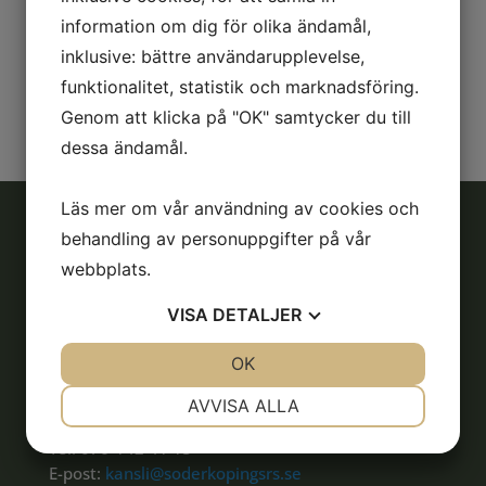
Söndagen den 8/2 är det dags för 2025 års
information om dig för olika ändamål,
klubbmästerskap i dressyr. Propositionen hittar ni
inklusive: bättre användarupplevelse,
under Tävling –> Klubbmästerskap. Välkommen att
anmäla!
funktionalitet, statistik och marknadsföring.
Genom att klicka på "OK" samtycker du till
dessa ändamål.
Läs mer om vår användning av cookies och
behandling av personuppgifter på vår
webbplats.
Adress
Söderköpings Ryttarsällskap
VISA
DETALJER
Liljerumsvägen
614 33 Söderköping
JA
NEJ
OK
JA
NEJ
NÖDVÄNDIG
INSTÄLLNINGAR
AVVISA ALLA
Kontakt
JA
NEJ
JA
NEJ
Tel: 076-142 41 15
E-post:
kansli@soderkopingsrs.se
MARKNADSFÖRING
STATISTIK