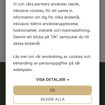
Vi och våra partners använder teknik,
Ny nybörjargrupp
inklusive cookies, för att samla in
Listor inför söndagens pay n jump
information om dig för olika ändamål,
Listor inför Pay n jump 24/5
inklusive: bättre användarupplevelse,
Ridskoleshow
funktionalitet, statistik och marknadsföring.
Recent Comments
Genom att klicka på "OK" samtycker du till
dessa ändamål.
Inga kommentarer att visa.
Läs mer om vår användning av cookies och
behandling av personuppgifter på vår
webbplats.
VISA
DETALJER
Adress
JA
NEJ
OK
JA
NEJ
Söderköpings Ryttarsällskap
Liljerumsvägen
NÖDVÄNDIG
INSTÄLLNINGAR
AVVISA ALLA
614 33 Söderköping