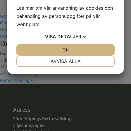
Läs mer om vår användning av cookies och
Google Kalender
behandling av personuppgifter på vår
iCalendar
webbplats.
Outlook 365
Outlook Live
VISA
DETALJER
Detaljer
JA
NEJ
OK
JA
NEJ
Datum:
2024-11-30
NÖDVÄNDIG
INSTÄLLNINGAR
Tid:
AVVISA ALLA
17:00 - 18:00
JA
NEJ
JA
NEJ
«
Fälttävlansträning
MARKNADSFÖRING
STATISTIK
Mimmi-träning
»
Adress
Söderköpings Ryttarsällskap
Liljerumsvägen