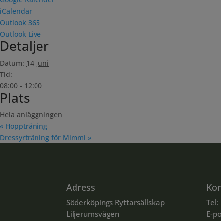
iCalendar
Outlook 365
Outlook Live
Detaljer
Datum:
14 juni
Tid:
08:00 - 12:00
Plats
Hela anläggningen
«
Hoppträning
Dressyrträning för Mimmi
»
Adress
Kon
Söderköpings Ryttarsällskap
Tel:
Liljerumsvägen
E-po