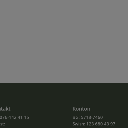
takt
Konton
 076-142 41 15
BG: 5718-7460
st:
Swish: 123 680 43 97