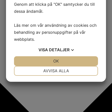
Genom att klicka på "OK" samtycker du till
dessa ändamål.
Läs mer om vår användning av cookies och
behandling av personuppgifter på vår
webbplats.
VISA
DETALJER
JA
NEJ
OK
JA
NEJ
NÖDVÄNDIG
INSTÄLLNINGAR
AVVISA ALLA
JA
NEJ
JA
NEJ
MARKNADSFÖRING
STATISTIK