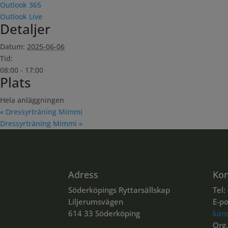
Outlook 365
Outlook Live
Detaljer
Datum:
2025-06-06
Tid:
08:00 - 17:00
Plats
Hela anläggningen
«
Dressyrträning Mimmi
Dressyrträning Mimmi
»
Adress
Kon
Söderköpings Ryttarsällskap
Tel:
Liljerumsvägen
E-po
614 33 Söderköping
kan
Org