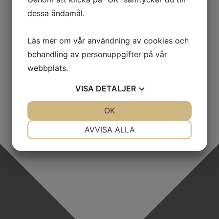
dessa ändamål.
Läs mer om vår användning av cookies och
behandling av personuppgifter på vår
webbplats.
VISA
DETALJER
JA
NEJ
OK
JA
NEJ
NÖDVÄNDIG
INSTÄLLNINGAR
AVVISA ALLA
JA
NEJ
JA
NEJ
MARKNADSFÖRING
STATISTIK