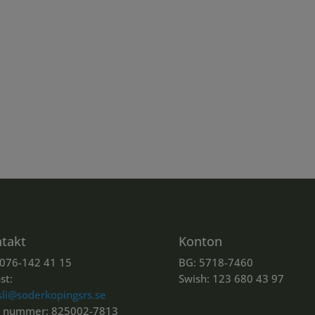
takt
Konton
 076-142 41 15
BG: 5718-7460
st:
Swish: 123 680 43 97
sli@soderkopingsrs.se
. nummer: 825002-7813