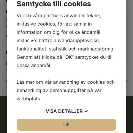
DETALJER
Samtycke till cookies
Datum:
Vi och våra partners använder teknik,
2023-04-14
inklusive cookies, för att samla in
Tid:
information om dig för olika ändamål,
09:00 - 12:00
inklusive: bättre användarupplevelse,
funktionalitet, statistik och marknadsföring.
PLATS
Genom att klicka på "OK" samtycker du till
Hela utebanan
dessa ändamål.
Longeringslektion
Dressyrträning
Läs mer om vår användning av cookies och
behandling av personuppgifter på vår
webbplats.
VISA
DETALJER
Adress
JA
NEJ
OK
JA
NEJ
Söderköpings Ryttarsällskap
NÖDVÄNDIG
INSTÄLLNINGAR