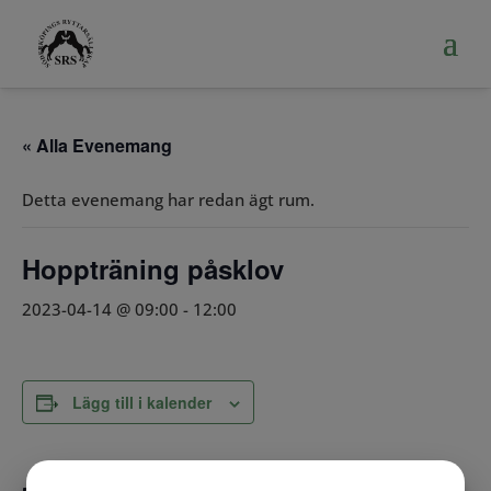
« Alla Evenemang
Detta evenemang har redan ägt rum.
Hoppträning påsklov
2023-04-14 @ 09:00
-
12:00
Lägg till i kalender