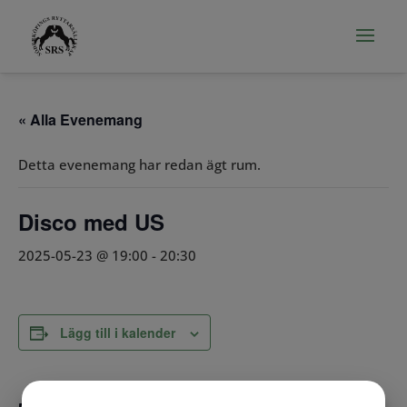
« Alla Evenemang
Detta evenemang har redan ägt rum.
Disco med US
2025-05-23 @ 19:00
-
20:30
Lägg till i kalender