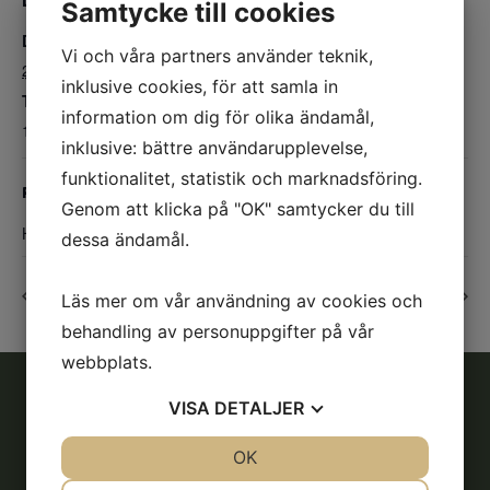
DETALJER
Samtycke till cookies
Datum:
Vi och våra partners använder teknik,
2025-05-23
inklusive cookies, för att samla in
Tid:
information om dig för olika ändamål,
19:00 - 20:30
inklusive: bättre användarupplevelse,
funktionalitet, statistik och marknadsföring.
PLATS
Genom att klicka på "OK" samtycker du till
Hela ridhuset
dessa ändamål.
Hoppträning för Ebba
Pay n Jump
Läs mer om vår användning av cookies och
behandling av personuppgifter på vår
webbplats.
VISA
DETALJER
Adress
JA
NEJ
OK
JA
NEJ
Söderköpings Ryttarsällskap
NÖDVÄNDIG
INSTÄLLNINGAR