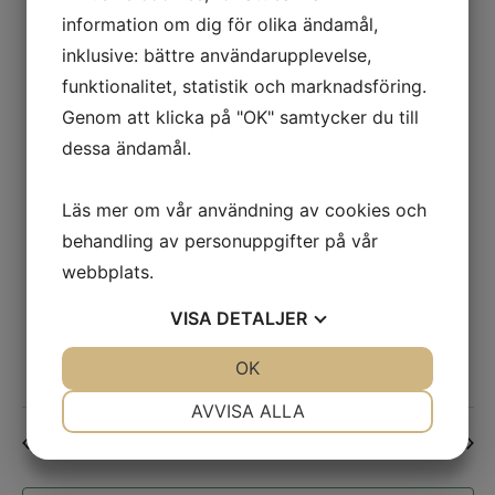
information om dig för olika ändamål,
2025-05-08 @ 17:00
-
18:00
inklusive: bättre användarupplevelse,
TOR
8
Hästis
funktionalitet, statistik och marknadsföring.
Stora delen av ridhuset
Genom att klicka på "OK" samtycker du till
dessa ändamål.
2025-05-15 @ 17:00
-
18:00
TOR
15
Hästis
Läs mer om vår användning av cookies och
Stora delen av ridhuset
behandling av personuppgifter på vår
webbplats.
2025-05-18 @ 09:00
-
12:00
SÖN
18
Dressyrträning Mimmi
VISA
DETALJER
Stora delen av ridhuset
JA
NEJ
OK
JA
NEJ
NÖDVÄNDIG
INSTÄLLNINGAR
AVVISA ALLA
Evenemang
Even
Föregående
Idag
Nästa
JA
NEJ
JA
NEJ
MARKNADSFÖRING
STATISTIK