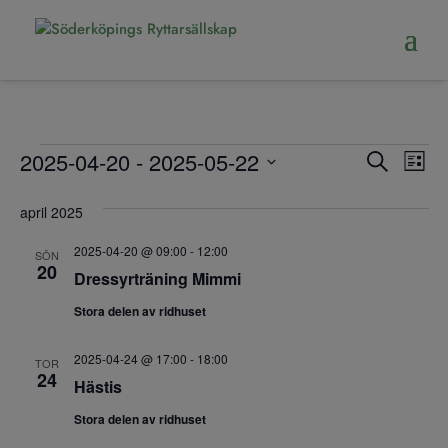
Evenemang
Even
Ev
2025-04-20
 - 
2025-05-22
Sök
Lista
vy
Searc
Välj
april 2025
datum.
and
Views
2025-04-20 @ 09:00
-
12:00
SÖN
20
Dressyrträning Mimmi
Navig
Stora delen av ridhuset
2025-04-24 @ 17:00
-
18:00
TOR
24
Hästis
Stora delen av ridhuset